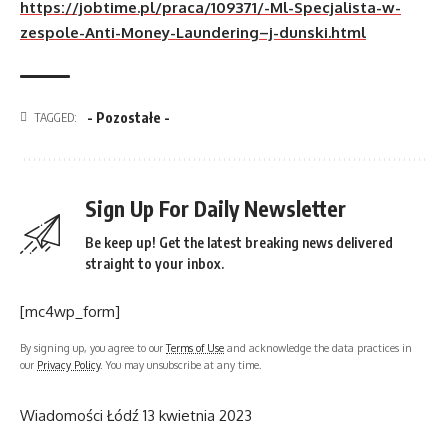
https://jobtime.pl/praca/109371/-Ml-Specjalista-w-
zespole-Anti-Money-Laundering–j-dunski.html
- Pozostałe -
TAGGED:
Sign Up For Daily Newsletter
Be keep up! Get the latest breaking news delivered
straight to your inbox.
[mc4wp_form]
By signing up, you agree to our
Terms of Use
and acknowledge the data practices in
our
Privacy Policy
. You may unsubscribe at any time.
Wiadomości Łódź
13 kwietnia 2023