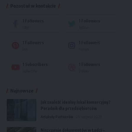
Pozostań w kontakcie
1
Followers
1
Followers
Like
Follow
1
Followers
1
Followers
Pin
Follow
1
Subscribers
1
Followers
Subscribe
Follow
Najnowsze
Jak znaleźć idealny lokal komercyjny?
Poradnik dla przedsiębiorców
Artykuły Partnerów
29 sierpnia 2025
Niszczenie dokumentów w Łodzi –