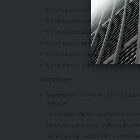
NIE wymagamy spotkań na kamerze.
NIE wymagamy dzwonienia po ludziach.
NIE wymagamy jeżdżenia po domach.
NIE wymagamy inwestowania żadnych swo
NIE wymagamy doświadczenia, uczymy o
NIE działamy w żadnym marketingu wie
CO OFERUJEMY:
Tygodniówki – pewne wypłaty co tydzień,
miesiąca!
Praca w pełni zdalna – możliwość pracowa
Elastyczny czas pracy – Ty decydujesz kie
Pełne wsparcie zespołu 24/7 – pomoc na