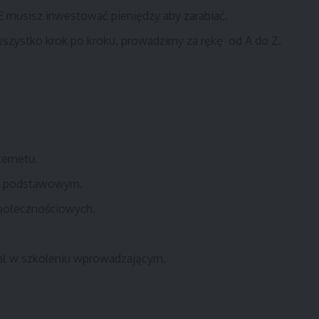
E musisz inwestować pieniędzy aby zarabiać.
wszystko krok po kroku, prowadzimy za rękę od A do Z.
ernetu.
iu podstawowym.
społecznościowych.
iał w szkoleniu wprowadzającym.