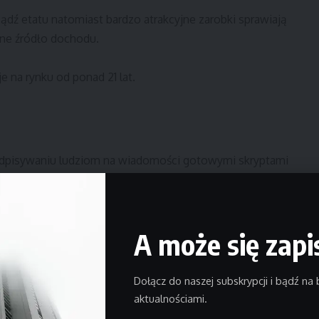
ądź etatu natomiast bardzo atrakcyjne zarobki sprawiają
yne źródło dochodu.
e na rynku od ponad 21 lat.
 odpisywaniu ludziom na wiadomości gotowymi skryptami
zadań poprzez działanie na gotowych materiałach.
A może się zapi
 systemu, w pełni online bez wychodzenia z domu, za
Dołącz do naszej subskrypcji i bądź na 
aktualnościami.