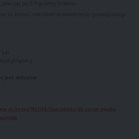
pracując po 2/3 godziny dziennie.
wraz ze stażem, wzrostem doświadczenia i poświęconego
l lub
klink.pl/aplikuj
że jest aktualne.
ime.pl/praca/116204/Specjalista-ds-social-media-
na.html