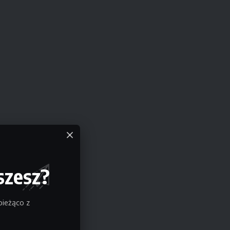
szesz?
bieżąco z