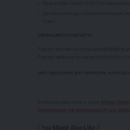
Na początku około 3700 PLN miesięcznie, 
Zarobki wzrastają z każdym miesiącem, 
czasu.
ZAPRASZAM DO KONTAKTU!
Poprzez kontakt na e mail kontakt@dklink.p
Poprzez aplikację na naszej stronie https://d
Jeśli ogłoszenie jest widoczne, oznacza 
Źródłowe ogłoszenie o pracę:
https://jobt
Odpisywanie-na-wiadomosci-Praca-Zdal
You Might Also Like