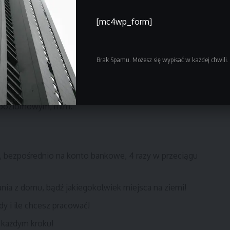
[mc4wp_form]
Brak Spamu. Możesz się wypisać w każdej chwili.
ich pieniędzy.
d podstaw.
lopoziomowym, mlm.
 bezpośrednio na konto bankowe, 4 razy w przeciągu
nia z domu, bądź jakiegokolwiek miejsca na ziemi!
dy i ile chcesz pracować!
 każdym kroku!