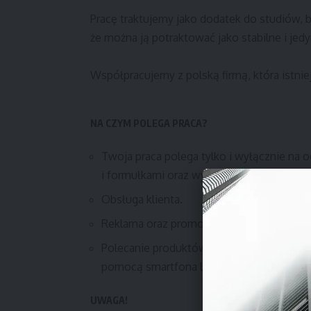
Pracę traktujemy jako dodatek do studiów, b
że można ją potraktować jako stabilne i jed
Współpracujemy z polską firmą, która istniej
NA CZYM POLEGA PRACA?
Twoja praca polega tylko i wyłącznie na
i formułkami oraz wykonywanie prostych 
Obsługa klienta.
Reklama oraz promocja produktów.
Polecanie produktów za pomocą gotowego
pomocą smartfona lub komputera.
UWAGA!