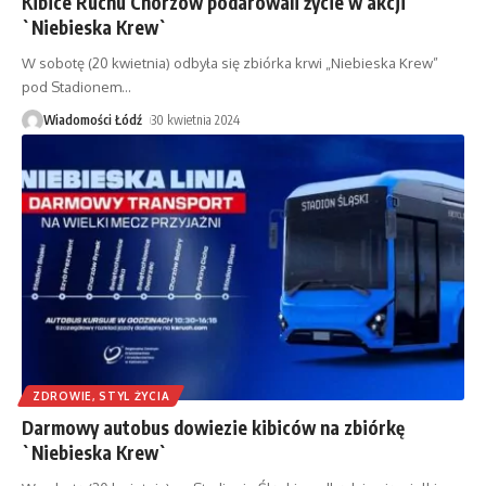
Kibice Ruchu Chorzów podarowali życie w akcji
`Niebieska Krew`
W sobotę (20 kwietnia) odbyła się zbiórka krwi „Niebieska Krew”
pod Stadionem
…
Wiadomości Łódź
30 kwietnia 2024
ZDROWIE, STYL ŻYCIA
Darmowy autobus dowiezie kibiców na zbiórkę
`Niebieska Krew`