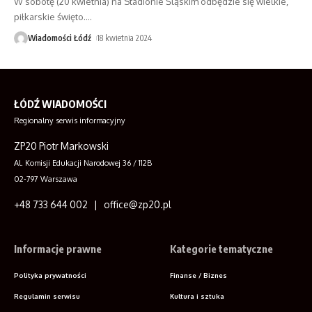
W sobotę (20 kwietnia) na Stadionie Śląskim odbędzie się wielkie,
piłkarskie święto.
…
Wiadomości Łódź
18 kwietnia 2024
ŁÓDŹ WIADOMOŚCI
Regionalny serwis informacyjny
ZP20 Piotr Markowski
Al. Komisji Edukacji Narodowej 36 / 112B
02-797 Warszawa
+48 733 644 002 | office@zp20.pl
Informacje prawne
Kategorie tematyczne
Polityka prywatności
Finanse / Biznes
Regulamin serwisu
Kultura i sztuka