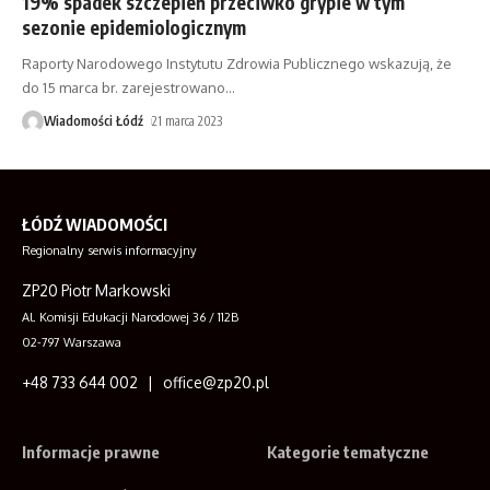
19% spadek szczepień przeciwko grypie w tym
sezonie epidemiologicznym
Raporty Narodowego Instytutu Zdrowia Publicznego wskazują, że
do 15 marca br. zarejestrowano
…
Wiadomości Łódź
21 marca 2023
ŁÓDŹ WIADOMOŚCI
Regionalny serwis informacyjny
ZP20 Piotr Markowski
Al. Komisji Edukacji Narodowej 36 / 112B
02-797 Warszawa
+48 733 644 002 | office@zp20.pl
Informacje prawne
Kategorie tematyczne